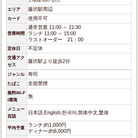
5%ba%97-2/
藤沢駅周辺
エリア
使用不可
カード
通常営業 11:00 ～ 21:30
営業時間
ランチ 11:00 ～ 15:00
ラストオーダー 21：00
不定休
定休日
交通アク
藤沢駅より徒歩2分
セス
寿司
ジャンル
全面禁煙
たばこ
無料Wi-F
無
i環境
メニュー
日本語,English,한국어,简体中文,繁体
言語
ランチ:約1,000円
平均予算
ディナー:約6,000円