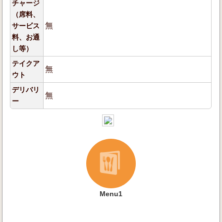
チャージ
（席料、
無
サービス
料、お通
し等）
テイクア
無
ウト
デリバリ
無
ー
Menu1