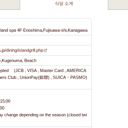
식당 소개
sland spa 4F Enoshima,Fujisawa-shi,Kanagawa
8
jp/dining/islandgrill.php
se,Kugenuma, Beach
epted (JCB , VISA , Master Card , AMERICA
ners Club , UnionPay(銀聯) , SUICA・PASMO)
15:00
:00
y change depending on the season (closed twi