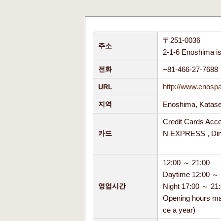
〒251-0036
주소
2-1-6 Enoshima i
+81-466-27-768
전화
http://www.enospa.
URL
Enoshima, Kata
지역
Credit Cards Acc
N EXPRESS , Di
카드
12:00 ～ 21:00
Daytime 12:00 ～ 
Night 17:00 ～ 21
영업시간
Opening hours ma
ce a year)