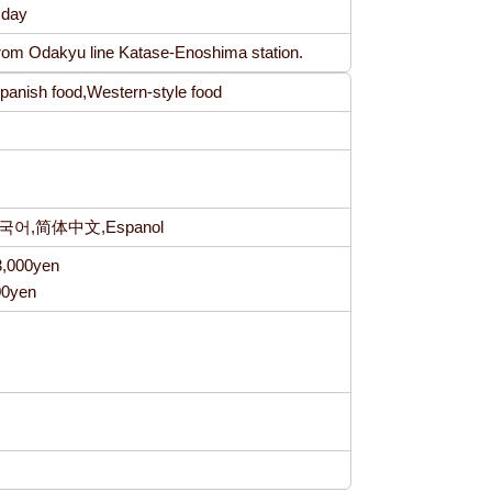
sday
from Odakyu line Katase-Enoshima station.
/ Spanish food,Western-style food
한국어,简体中文,Espanol
3,000yen
00yen