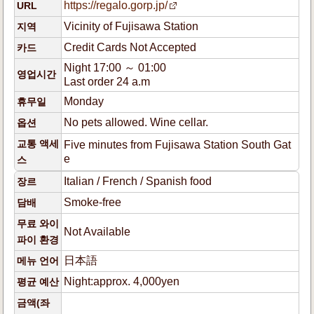
https://regalo.gorp.jp/
URL
Vicinity of Fujisawa Station
지역
Credit Cards Not Accepted
카드
Night 17:00 ～ 01:00
영업시간
Last order 24 a.m
Monday
휴무일
No pets allowed. Wine cellar.
옵션
교통 액세
Five minutes from Fujisawa Station South Gat
e
스
Italian / French / Spanish food
장르
Smoke-free
담배
무료 와이
Not Available
파이 환경
日本語
메뉴 언어
Night:approx. 4,000yen
평균 예산
금액(좌