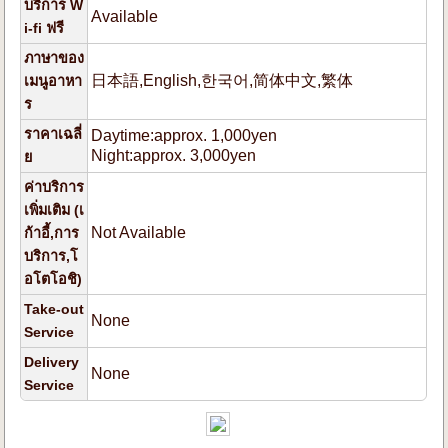
บริการ W
Available
i-fi ฟรี
ภาษาของ
日本語,English,한국어,简体中文,繁体
เมนูอาหา
ร
ราคาเฉลี่
Daytime:approx. 1,000yen
Night:approx. 3,000yen
ย
ค่าบริการ
เพิ่มเติม (เ
Not Available
ก้าอี้,การ
บริการ,โ
อโตโอชิ)
Take-out
None
Service
Delivery
None
Service