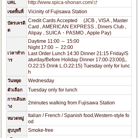
http://www.spica-shonan.com/
URL
Vicinity of Fujisawa Station
เขตพื้นที่
Credit Cards Accepted (JCB , VISA , Master
บัตรเครดิ
Card , AMERICAN EXPRESS , Diners Club ,
ต
Alipay , SUICA・PASMO , Apple Pay)
Daytime 11:00 ～ 15:00
Night 17:00 ～ 22:00
เวลาทำก
Last Order Lunch 14:30 Dinner 21:15 Friday/S
aturday/Before Holiday Dinner 17:00-23:00(L.
าร
O.22:15 Drink L.O.22:15) Tuesday only for lunc
h
Wednesday
วันหยุด
Tuesday only for lunch
ตัวเลือก
การเดินท
2minutes walking from Fujisawa Station
าง
Italian / French / Spanish food,Western-style fo
หมวดหมู่
od
Smoke-free
สูบบุหรี